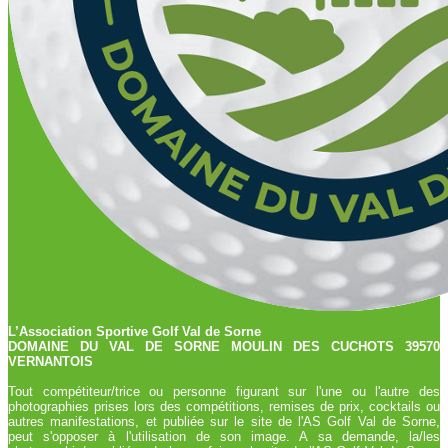
L’Association Sportive Golf Val de Sorne
DOMAINE DU VAL DE SORNE MOULIN DES CUCHOTS 39570
VERNANTOIS
Tout compétiteur/trice ou personne figurant sur l'une ou l'autre des
photographies prises lors des compétitions, remises de prix, cocktails ou
autres manifestations, et publiée sur le site de l'AS Golf Val de Sorne,
peut s'opposer à l'utilisation de son image. A sa demande, la/les