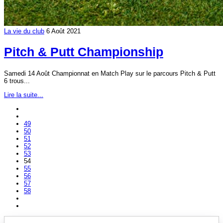
La vie du club
6 Août 2021
Pitch & Putt Championship
Samedi 14 Août Championnat en Match Play sur le parcours Pitch & Putt
6 trous...
Lire la suite...
49
50
51
52
53
54
55
56
57
58