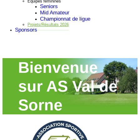
Equipes feminines
Seniors
Mid Amateur
Championnat de ligue
Projets/Résultats 2026
Sponsors
Bienvenue
sur AS Val de
Sorne