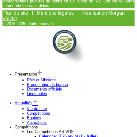
photographie/s publiées de bonne foi sur le site de l'AS Golf Val de Sorne
seront retirées sans délais.
Plan du site I Mentions légales I
Réalisation Morgan
Valcke
© 2016-2026. droits réservés
Présentation
Rôle et Missions
Présentation du bureau
Documents officiels
Liens utiles
Actualités
Vie du club
Compétitions
Equipes
Animations
Compétitions
Les Compétitions AS VDS
Calendrier 2026 rev M (16 Juiller)