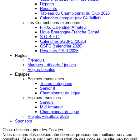
Départs
Résultats
Tableau du Championnat du Club 2026
Calendrier complet (rev 04 Juillet)
Les Compétitions extérieures
F.F.G. Calendrier Amateur
Ligue Bourgogne-Franche Comté
S.G.B.F.C.
Calendrier SGBFC (2026)
GSFC (calendrier 2026)
Résultats GSFC2026
Régles
Prérequis
Marques : départs / jeunes
Règles Locales
Equipes
Equipes masculines
Toutes catégories
Senior II
Championnat de Ligue
Equipes feminines
Seniors
Mid Amateur
Championnat de ligue
Projets/Résultats 2026
Sponsors
Choix utilisateur pour les Cookies
Nous utilisons des cookies afin de vous proposer les meilleurs services
possibles. Si vous déclinez l'utilisation de ces cookies, le site web pourrait