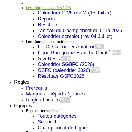
Les Compétitions AS VDS
Calendrier 2026 rev M (16 Juiller)
Départs
Résultats
Tableau du Championnat du Club 2026
Calendrier complet (rev 04 Juillet)
Les Compétitions extérieures
F.F.G. Calendrier Amateur
PDF
Ligue Bourgogne-Franche Comté
PDF
S.G.B.F.C.
PDF
Calendrier SGBFC (2026)
GSFC (calendrier 2026)
PDF
Résultats GSFC2026
Régles
Prérequis
Important
Marques : départs / jeunes
Règles Locales
PDF
Equipes
Equipes masculines
Toutes catégories
Senior II
Championnat de Ligue