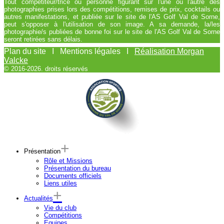
Tout compétiteur/trice ou personne figurant sur l'une ou l'autre des
photographies prises lors des compétitions, remises de prix, cocktails ou
autres manifestations, et publiée sur le site de l'AS Golf Val de Sorne,
peut s'opposer à l'utilisation de son image. A sa demande, la/les
photographie/s publiées de bonne foi sur le site de l'AS Golf Val de Sorne
seront retirées sans délais.
Plan du site I Mentions légales I
Réalisation Morgan
Valcke
© 2016-2026. droits réservés
Présentation
Rôle et Missions
Présentation du bureau
Documents officiels
Liens utiles
Actualités
Vie du club
Compétitions
Equipes