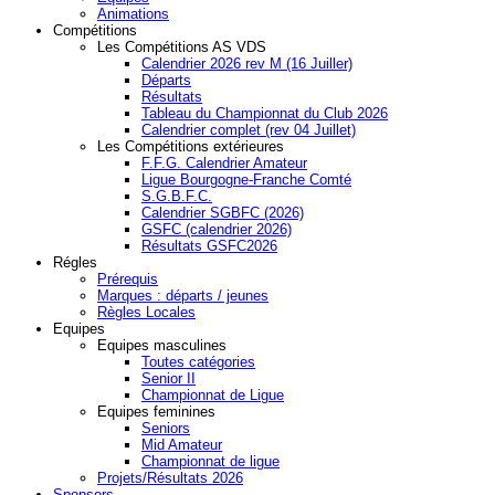
Animations
Compétitions
Les Compétitions AS VDS
Calendrier 2026 rev M (16 Juiller)
Départs
Résultats
Tableau du Championnat du Club 2026
Calendrier complet (rev 04 Juillet)
Les Compétitions extérieures
F.F.G. Calendrier Amateur
Ligue Bourgogne-Franche Comté
S.G.B.F.C.
Calendrier SGBFC (2026)
GSFC (calendrier 2026)
Résultats GSFC2026
Régles
Prérequis
Marques : départs / jeunes
Règles Locales
Equipes
Equipes masculines
Toutes catégories
Senior II
Championnat de Ligue
Equipes feminines
Seniors
Mid Amateur
Championnat de ligue
Projets/Résultats 2026
Sponsors