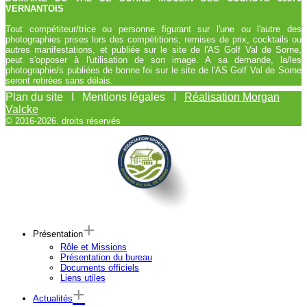
VERNANTOIS
Tout compétiteur/trice ou personne figurant sur l'une ou l'autre des
photographies prises lors des compétitions, remises de prix, cocktails ou
autres manifestations, et publiée sur le site de l'AS Golf Val de Sorne,
peut s'opposer à l'utilisation de son image. A sa demande, la/les
photographie/s publiées de bonne foi sur le site de l'AS Golf Val de Sorne
seront retirées sans délais.
Plan du site I Mentions légales I
Réalisation Morgan
Valcke
© 2016-2026. droits réservés
Présentation
Rôle et Missions
Présentation du bureau
Documents officiels
Liens utiles
Actualités