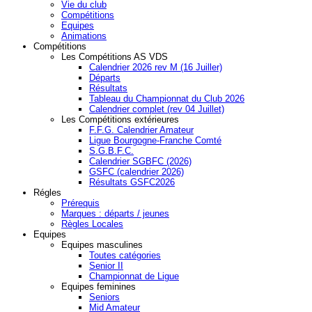
Vie du club
Compétitions
Equipes
Animations
Compétitions
Les Compétitions AS VDS
Calendrier 2026 rev M (16 Juiller)
Départs
Résultats
Tableau du Championnat du Club 2026
Calendrier complet (rev 04 Juillet)
Les Compétitions extérieures
F.F.G. Calendrier Amateur
Ligue Bourgogne-Franche Comté
S.G.B.F.C.
Calendrier SGBFC (2026)
GSFC (calendrier 2026)
Résultats GSFC2026
Régles
Prérequis
Marques : départs / jeunes
Règles Locales
Equipes
Equipes masculines
Toutes catégories
Senior II
Championnat de Ligue
Equipes feminines
Seniors
Mid Amateur