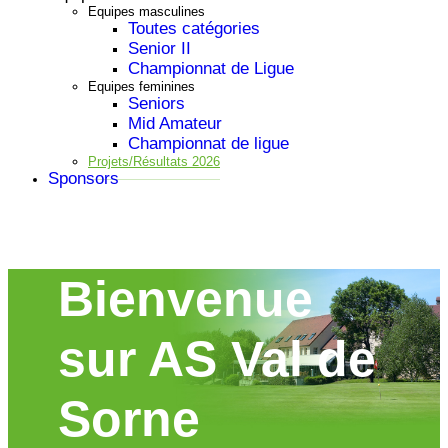
Equipes masculines
Toutes catégories
Senior II
Championnat de Ligue
Equipes feminines
Seniors
Mid Amateur
Championnat de ligue
Projets/Résultats 2026
Sponsors
Bienvenue
sur AS Val de
Sorne