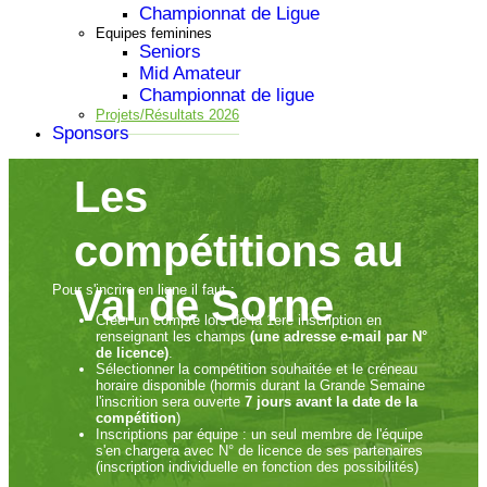
Championnat de Ligue
Equipes feminines
Seniors
Mid Amateur
Championnat de ligue
Projets/Résultats 2026
Sponsors
Les
compétitions au
Pour s'incrire en ligne il faut :
Val de Sorne
Créer un compte lors de la 1ere inscription en
renseignant les champs
(une adresse e-mail par N°
de licence)
.
Sélectionner la compétition souhaitée et le créneau
horaire disponible (hormis durant la Grande Semaine
l'inscrition sera ouverte
7 jours avant la date de la
compétition
)
Inscriptions par équipe : un seul membre de l'équipe
s'en chargera avec N° de licence de ses partenaires
(inscription individuelle en fonction des possibilités)