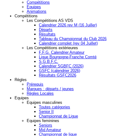
Compétitions
Equipes
Animations
Compétitions
Les Compétitions AS VDS
Calendrier 2026 rev M (16 Juiller)
Départs
Résultats
Tableau du Championnat du Club 2026
Calendrier complet (rev 04 Juillet)
Les Compétitions extérieures
F.F.G. Calendrier Amateur
Ligue Bourgogne-Franche Comté
S.G.B.F.C.
Calendrier SGBFC (2026)
GSFC (calendrier 2026)
Résultats GSFC2026
Régles
Prérequis
Marques : départs / jeunes
Règles Locales
Equipes
Equipes masculines
Toutes catégories
Senior II
Championnat de Ligue
Equipes feminines
Seniors
Mid Amateur
Championnat de ligue