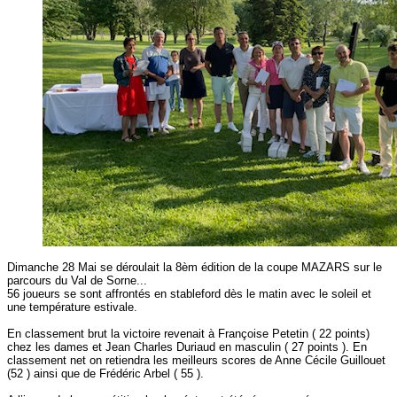
Dimanche 28 Mai se déroulait la 8èm édition de la coupe MAZARS sur le
parcours du Val de Sorne...
56 joueurs se sont affrontés en stableford dès le matin avec le soleil et
une température estivale.
En classement brut la victoire revenait à Françoise Petetin ( 22 points)
chez les dames et Jean Charles Duriaud en masculin ( 27 points ). En
classement net on retiendra les meilleurs scores de Anne Cécile Guillouet
(52 ) ainsi que de Frédéric Arbel ( 55 ).