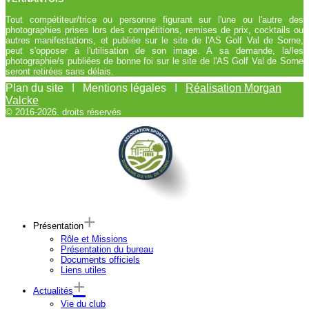
Tout compétiteur/trice ou personne figurant sur l'une ou l'autre des
photographies prises lors des compétitions, remises de prix, cocktails ou
autres manifestations, et publiée sur le site de l'AS Golf Val de Sorne,
peut s'opposer à l'utilisation de son image. A sa demande, la/les
photographie/s publiées de bonne foi sur le site de l'AS Golf Val de Sorne
seront retirées sans délais.
Plan du site I Mentions légales I
Réalisation Morgan
Valcke
© 2016-2026. droits réservés
Présentation
Rôle et Missions
Présentation du bureau
Documents officiels
Liens utiles
Actualités
Vie du club