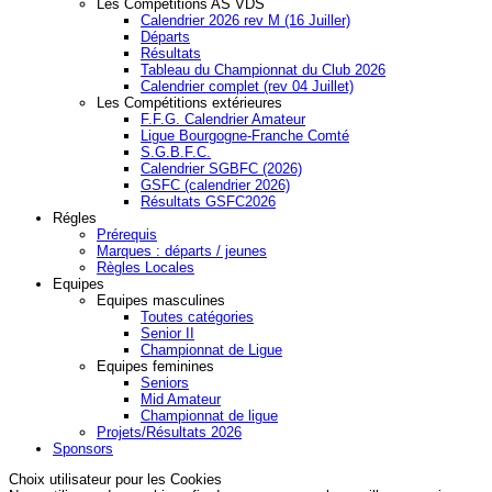
Les Compétitions AS VDS
Calendrier 2026 rev M (16 Juiller)
Départs
Résultats
Tableau du Championnat du Club 2026
Calendrier complet (rev 04 Juillet)
Les Compétitions extérieures
F.F.G. Calendrier Amateur
Ligue Bourgogne-Franche Comté
S.G.B.F.C.
Calendrier SGBFC (2026)
GSFC (calendrier 2026)
Résultats GSFC2026
Régles
Prérequis
Marques : départs / jeunes
Règles Locales
Equipes
Equipes masculines
Toutes catégories
Senior II
Championnat de Ligue
Equipes feminines
Seniors
Mid Amateur
Championnat de ligue
Projets/Résultats 2026
Sponsors
Choix utilisateur pour les Cookies