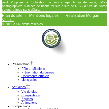
peut s'opposer à l'utilisation de son image. A sa demande, la/les
photographie/s publiées de bonne foi sur le site de l'AS Golf Val de Sorne
seront retirées sans délais.
Plan du site I Mentions légales I
Réalisation Morgan
Valcke
© 2016-2026. droits réservés
Présentation
Rôle et Missions
Présentation du bureau
Documents officiels
Liens utiles
Actualités
Vie du club
Compétitions
Equipes
Animations
Compétitions