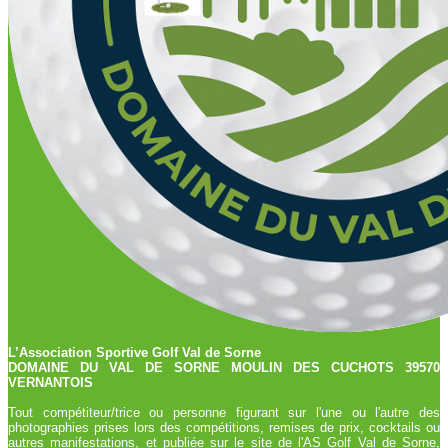
L’Association Sportive Golf Val de Sorne
DOMAINE DU VAL DE SORNE MOULIN DES CUCHOTS 39570
VERNANTOIS
Tout compétiteur/trice ou personne figurant sur l'une ou l'autre des
photographies prises lors des compétitions, remises de prix, cocktails ou
autres manifestations, et publiée sur le site de l'AS Golf Val de Sorne,