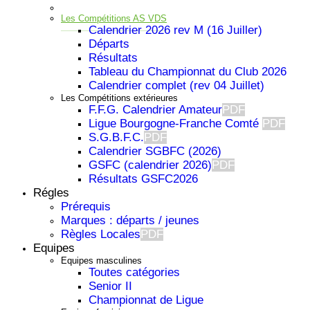
Les Compétitions AS VDS
Calendrier 2026 rev M (16 Juiller)
Départs
Résultats
Tableau du Championnat du Club 2026
Calendrier complet (rev 04 Juillet)
Les Compétitions extérieures
F.F.G. Calendrier Amateur
PDF
Ligue Bourgogne-Franche Comté
PDF
S.G.B.F.C.
PDF
Calendrier SGBFC (2026)
GSFC (calendrier 2026)
PDF
Résultats GSFC2026
Régles
Prérequis
Important
Marques : départs / jeunes
Règles Locales
PDF
Equipes
Equipes masculines
Toutes catégories
Senior II
Championnat de Ligue