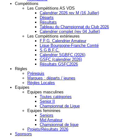
Compétitions
Les Compétitions AS VDS
Calendrier 2026 rev M (16 Juiller)
Départs
Résultats
Tableau du Championnat du Club 2026
Calendrier complet (rev 04 Juillet)
Les Compétitions extérieures
F.F.G. Calendrier Amateur
Ligue Bourgogne-Franche Comté
S.G.B.F.C.
Calendrier SGBFC (2026)
GSFC (calendrier 2026)
Résultats GSFC2026
Régles
Prérequis
Marques : départs / jeunes
Règles Locales
Equipes
Equipes masculines
Toutes catégories
Senior II
Championnat de Ligue
Equipes feminines
Seniors
Mid Amateur
Championnat de ligue
Projets/Résultats 2026
Sponsors