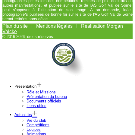
photographies prises lors des compétitions, remises de prix, cocktails ou
autres manifestations, et publiée sur le site de l'AS Golf Val de Sorne,
peut s'opposer à l'utilisation de son image. A sa demande, la/les
photographie/s publiées de bonne foi sur le site de l'AS Golf Val de Sorne
seront retirées sans délais.
Plan du site I Mentions légales I
Réalisation Morgan
Valcke
© 2016-2026. droits réservés
Présentation
Rôle et Missions
Présentation du bureau
Documents officiels
Liens utiles
Actualités
Vie du club
Compétitions
Equipes
Animations