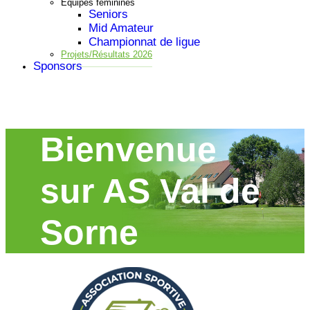
Equipes feminines
Seniors
Mid Amateur
Championnat de ligue
Projets/Résultats 2026
Sponsors
Bienvenue
sur AS Val de
Sorne